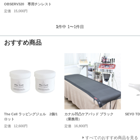
OBSERV320 専用チンレスト
定価
15,000円
1
件中 1〜1件目
おすすめ商品
The Cell ラッピングジェル 2個/1
カナル凹凸ケアパッド ブラック
SEYO TD
ロット
（業務用）
定価
12,600円
定価
16,800円
すべてのおすすめ商品を見る