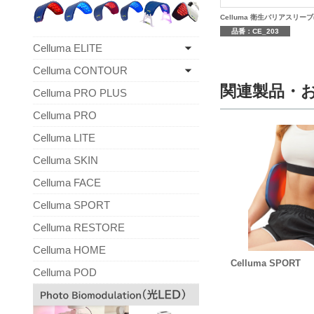
Celluma 衛生バリアスリーブ(
品番：CE_203
Celluma ELITE
Celluma CONTOUR
関連製品・
Celluma PRO PLUS
Celluma PRO
Celluma LITE
Celluma SKIN
Celluma FACE
Celluma SPORT
Celluma RESTORE
Celluma HOME
Celluma SPORT
Celluma POD