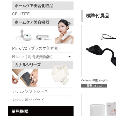
CELLTITE
標準付属品
Plinic V2（プラズマ美容器）
R-face（高周波美顔器）
Celluma 保護ゴーグル
品番 CE-202
カナル ソフトシーネ
カナル 凹凸パッド