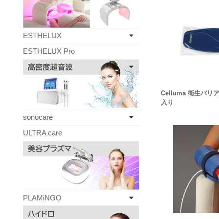
ESTHELUX
ESTHELUX Pro
Celluma 衛生バリア
入り
sonocare
ULTRA care
PLAMiNGO