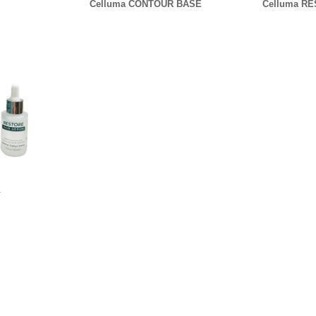
Celluma CONTOUR BASE
Celluma R
ム