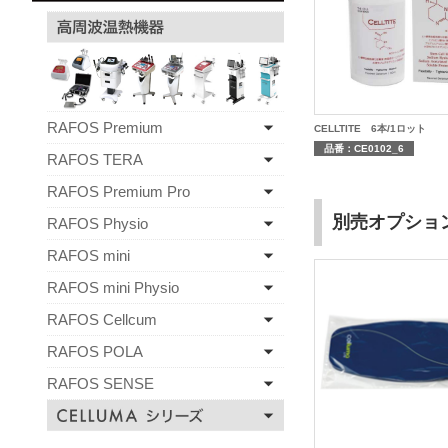
RAFOS Premium
CELLTITE 6本/1ロット
品番：CE0102_6
RAFOS TERA
RAFOS Premium Pro
別売オプショ
RAFOS Physio
RAFOS mini
RAFOS mini Physio
RAFOS Cellcum
RAFOS POLA
RAFOS SENSE