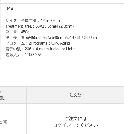
USA
サイズ：全体寸法：42.5×22cm
Treatment area：36×15.5cm(472.3cm²)
重 量：450g
波 長：青 @465nm 赤 @640nm 近赤外線 @880nm
プログラム：2Programs：Oily, Aging
素子の数：236 + 4 green Indicator Lights
電源入力：110/240V
格
注文数
入数）
ご注文には
公開
ログイン
してください