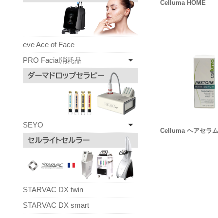
Celluma HOME
eve Ace of Face
PRO Facial消耗品
SEYO
Celluma ヘアセラ
STARVAC DX twin
STARVAC DX smart