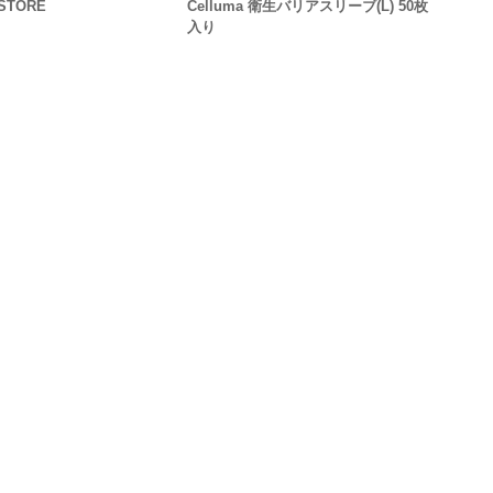
ESTORE
Celluma 衛生バリアスリーブ(L) 50枚
入り