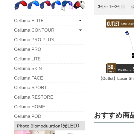
3
件中 1〜3件目
Celluma ELITE
Celluma CONTOUR
Celluma PRO PLUS
Celluma PRO
Celluma LITE
Celluma SKIN
Celluma FACE
【Outlet】Laser 
Celluma SPORT
Celluma RESTORE
Celluma HOME
おすすめ商
Celluma POD