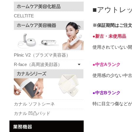
■アウトレ
CELLTITE
※保証期間はご注文
●新古・未使用品
使用されていない
Plinic V2（プラズマ美容器）
R-face（高周波美顔器）
●中古Aランク
使用感の少ない中
●中古Bランク
特に目立つ傷など
カナル ソフトシーネ
カナル 凹凸パッド