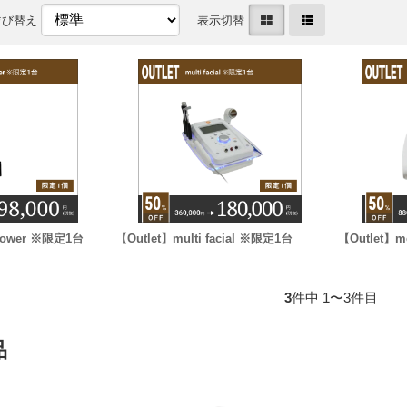
並び替え
表示切替
Shower ※限定1台
【Outlet】multi facial ※限定1台
【Outlet】
3
件中 1〜3件目
品