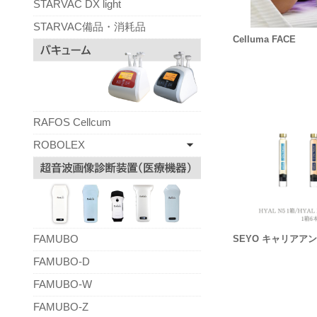
STARVAC DX light
STARVAC備品・消耗品
Celluma FACE
RAFOS Cellcum
ROBOLEX
FAMUBO
SEYO キャリアアン
FAMUBO-D
FAMUBO-W
FAMUBO-Z