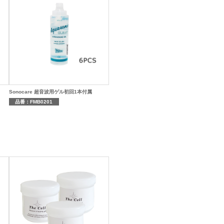
Sonocare 超音波用ゲル初回1本付属
品番：FMB0201