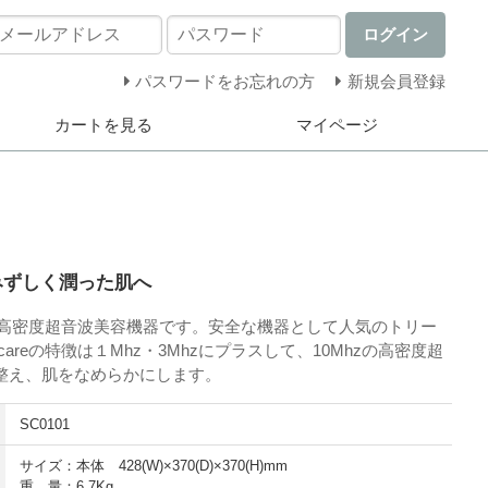
ログイン
パスワードをお忘れの方
新規会員登録
カートを見る
マイページ
みずしく潤った肌へ
最新の高密度超音波美容機器です。安全な機器として人気のトリー
careの特徴は１Mhz・3Mhzにプラスして、10Mhzの高密度超
整え、肌をなめらかにします。
SC0101
サイズ：本体 428(W)×370(D)×370(H)mm
重 量：6.7Kg