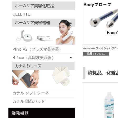
CELLTITE
sonocare フェイシャルプロ
Plinic V2（プラズマ美容器）
品番：SC0301
R-face（高周波美顔器）
消耗品、化粧
カナル ソフトシーネ
カナル 凹凸パッド