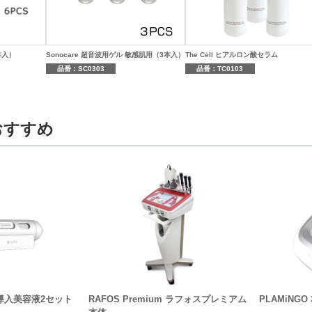
本入）
Sonocare 超音波用ゲル 敏感肌用（3本入）
The Cell ヒアルロン酸セラム
品番：SC0303
品番：TC0103
おすすめ
体・導入美容液2セット
RAFOS Premium ラフォスプレミアム
PLAMiNGO