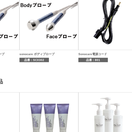
ーブ
sonocare ボディプローブ
Sonocare電源コード
品番：SC0302
品番：801
品