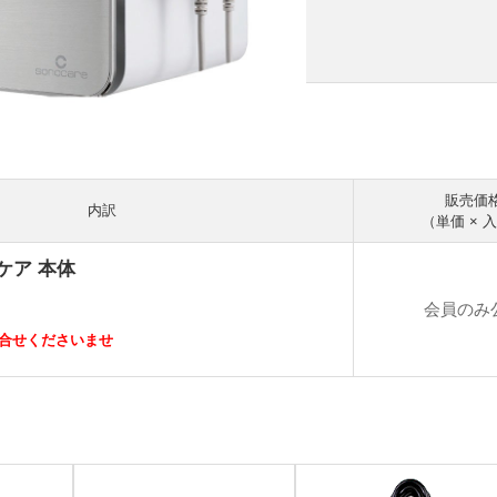
販売価
内訳
（単価 × 
ノケア 本体
会員のみ
合せくださいませ