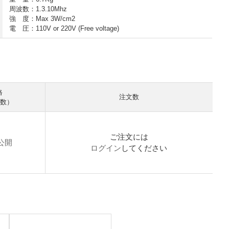
周波数：1.3.10Mhz
強 度：Max 3W/cm2
電 圧：110V or 220V (Free voltage)
格
注文数
入数）
ご注文には
公開
ログイン
してください