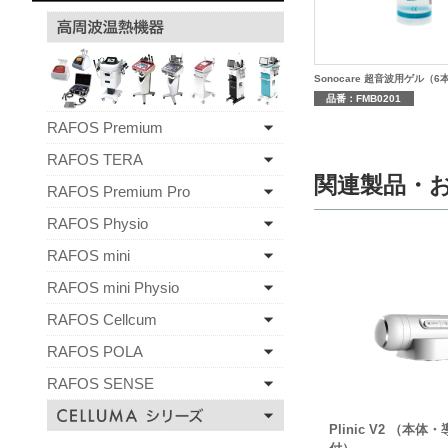
Sonocare 超音波用ゲル（6
品番：FMB0201
RAFOS Premium
RAFOS TERA
関連製品・
RAFOS Premium Pro
RAFOS Physio
RAFOS mini
RAFOS mini Physio
RAFOS Cellcum
RAFOS POLA
RAFOS SENSE
Plinic V2 （本