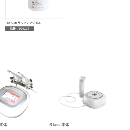
The Cell ラッピングジェル
品番：TC0104
 本体
R face 本体