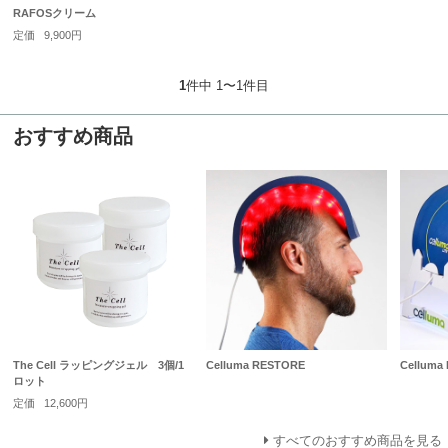
RAFOSクリーム
定価
9,900円
1
件中 1〜1件目
おすすめ商品
The Cell ラッピングジェル 3個/1
Celluma RESTORE
Celluma 
ロット
定価
12,600円
すべてのおすすめ商品を見る