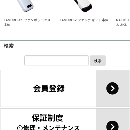
FAMUBO-CS ファンボ シーエス
FAMUBO-Z ファンボ ゼット 本体
RAFOS
本体
ム 本体
検索
検索