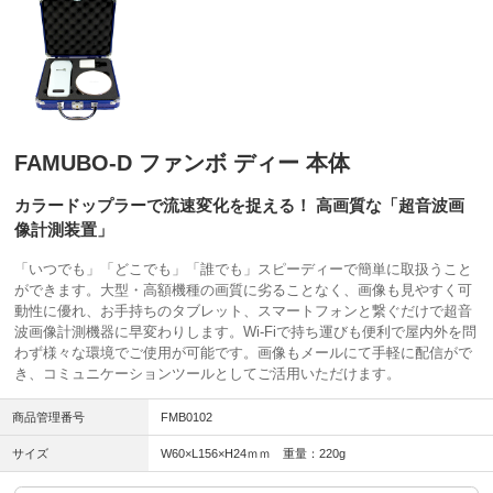
FAMUBO-D ファンボ ディー 本体
カラードップラーで流速変化を捉える！ 高画質な「超音波画
像計測装置」
「いつでも」「どこでも」「誰でも」スピーディーで簡単に取扱うこと
ができます。大型・高額機種の画質に劣ることなく、画像も見やすく可
動性に優れ、お手持ちのタブレット、スマートフォンと繋ぐだけで超音
波画像計測機器に早変わりします。Wi-Fiで持ち運びも便利で屋内外を問
わず様々な環境でご使用が可能です。画像もメールにて手軽に配信がで
き、コミュニケーションツールとしてご活用いただけます。
商品管理番号
FMB0102
サイズ
W60×L156×H24ｍｍ 重量：220g