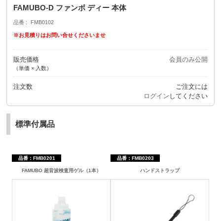
FAMUBO-D ファンボ ディー 本体
品番
FMB0102
※お見積りはお問い合せくださいませ
販売価格
会員のみ公開
（単価 × 入数）
注文数
ご注文には
ログイン
してください
標準付属品
品番：FMB0201
品番：FMB0203
FAMUBO 超音波検査用ゲル（1本）
ハンドストラップ