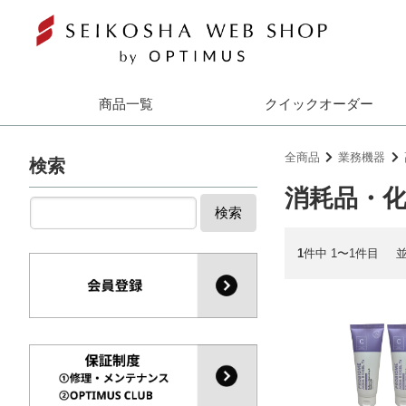
商品一覧
クイックオーダー
全商品
業務機器
検索
消耗品・
検索
1
件中 1〜1件目