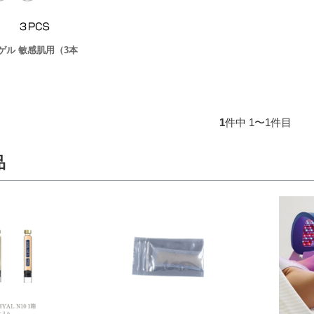
波用ゲル 敏感肌用（3本
1
件中 1〜1件目
品