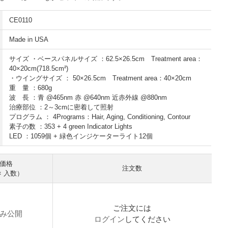
CE0110
Made in USA
サイズ ・ベースパネルサイズ ：62.5×26.5cm Treatment area：
40×20cm(718.5cm²)
・ウイングサイズ ： 50×26.5cm Treatment area：40×20cm
重 量 ：680g
波 長 ：青 @465nm 赤 @640nm 近赤外線 @880nm
治療部位 ：2～3cmに密着して照射
プログラム ： 4Programs：Hair, Aging, Conditioning, Contour
素子の数 ：353 + 4 green Indicator Lights
LED ：1059個 + 緑色インジケーターライト12個
価格
注文数
× 入数）
ご注文には
み公開
ログイン
してください