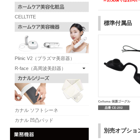
CELLTITE
標準付属品
Plinic V2（プラズマ美容器）
R-face（高周波美顔器）
Celluma 保護ゴーグル
品番 CE-202
カナル ソフトシーネ
カナル 凹凸パッド
別売オプショ