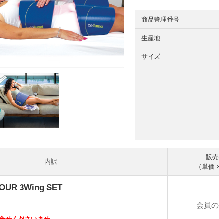
商品管理番号
生産地
サイズ
販売
内訳
（単価 
OUR 3Wing SET
会員の
合せくださいませ