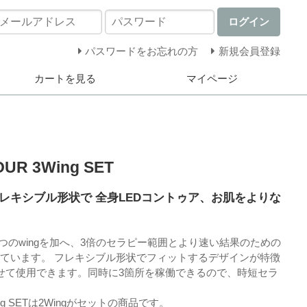
ログイン
パスワードをお忘れの方
新規会員登録
カートを見る
マイページ
OUR 3Wing SET
レキシブル形状で 全身LEDコントゥア、お肌をよりな
R に２つのwingを加へ、3倍のセラピー範囲とより速い結果のための
っています。 フレキシブル形状でフィットするデザインが特徴
せて使用できます。同時に3箇所を稼働できるので、時短セラ
3Wing SETは2Wingがセットの商品です。