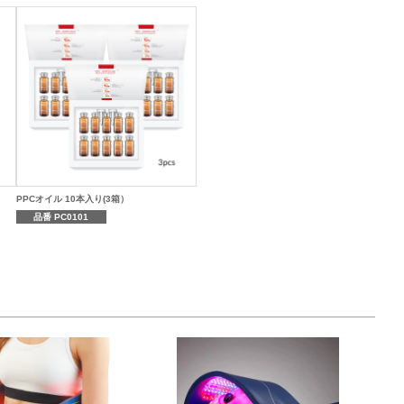
PPCオイル 10本入り(3箱）
品番 PC0101