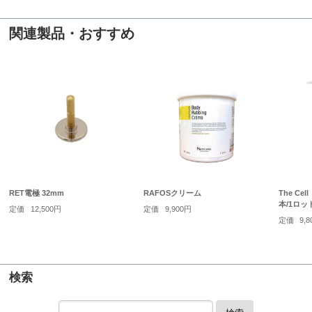
関連製品・おすすめ
RET電極 32mm
RAFOSクリーム
The C
本/1ロッ
定価
12,500円
定価
9,900円
定価
9,
検索