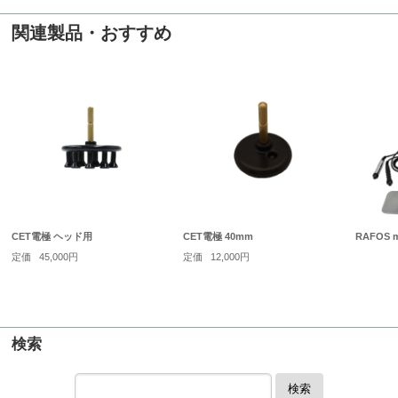
関連製品・おすすめ
CET電極 ヘッド用
CET電極 40mm
RAFOS m
定価
45,000円
定価
12,000円
検索
検索