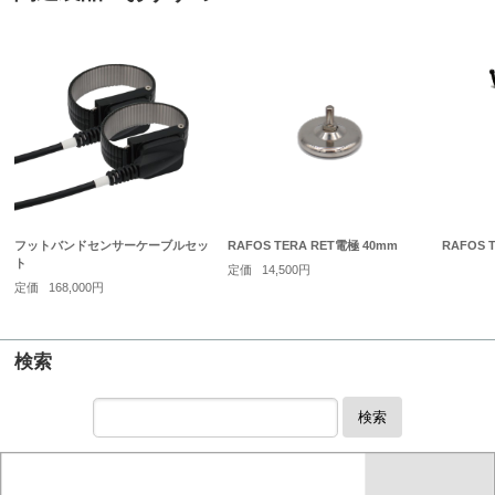
フットバンドセンサーケーブルセッ
RAFOS TERA RET電極 40mm
RAFOS 
ト
定価
14,500円
定価
168,000円
検索
検索