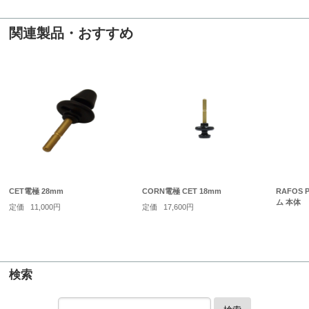
関連製品・おすすめ
CET電極 28mm
CORN電極 CET 18mm
RAFOS
ム 本体
定価
11,000円
定価
17,600円
検索