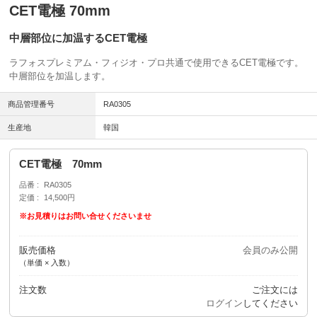
CET電極 70mm
中層部位に加温するCET電極
ラフォスプレミアム・フィジオ・プロ共通で使用できるCET電極です。
中層部位を加温します。
商品管理番号
RA0305
生産地
韓国
CET電極 70mm
品番
RA0305
定価
14,500円
※お見積りはお問い合せくださいませ
販売価格
会員のみ公開
（単価 × 入数）
注文数
ご注文には
ログイン
してください